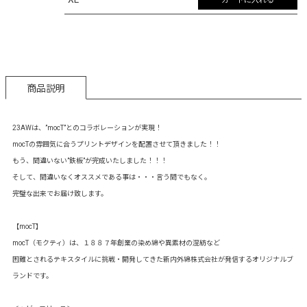
商品説明
23AWは、”mocT”とのコラボレーションが実現！
mocTの雰囲気に合うプリントデザインを配置させて頂きました！！
もう、間違いない”鉄板”が完成いたしました！！！
そして、間違いなくオススメである事は・・・言う間でもなく。
完璧な出来でお届け致します。
【mocT】
mocT（モクティ）は、１８８７年創業の染め綿や異素材の混紡など
困難とされるテキスタイルに挑戦・開発してきた新内外綿株式会社が発信するオリジナルブ
ランドです。