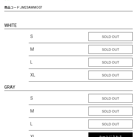
商品コード:
JM23AWMO07
WHITE
S
SOLD OUT
M
SOLD OUT
L
SOLD OUT
XL
SOLD OUT
GRAY
S
SOLD OUT
M
SOLD OUT
L
SOLD OUT
XL
カートに入れる