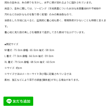
同社の杢糸は、糸の撚りを生かし、水平に柄が流れるように設計されています。
尚且つ、杢糸に関しては、ソーピング（生地表面についた余分な未固着染料や不純物や
汚れなどの余計なものを取り除く処理）のみの無染色なので、
染色をした生地に比べると、圧倒的に着心地も良く、環境負荷が少ないことも特徴と言えま
す。
着心地と見た目の美しさを極限まで追求してきた素材で仕上げています。
■表記サイズ
M 着丈 - 75.0cm 身幅 - 65.0cm 袖丈 - 58.0cm
L 着丈 - 77.0cm 身幅 - 66.5cm 袖丈 - 59.0cm
XL 着丈 - 79.5cm 身幅 - 68.5cm 袖丈 - 60.5cm
※サイズ - 約cm
※サイズ寸法はメーカーサイト及び箱に記載されている寸法
WHITE
S
SOLD OUT
素材、加工などにより若干の誤差(個体差)が生じる場合があります。
M
SOLD OUT
L
SOLD OUT