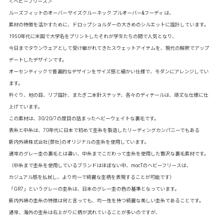
＜ヘビーフリース＞
ルーズフィットのオーバーサイズクルーネック プルオーバー&フーディ は、
素材の特徴を活かすために、ドロップショルダーの大きめのシルエットに設計しています。
1950年代に米国で大学名をプリントしたそれが学生たちの間で人気となり、
今日までタウンウェアとして受け継がれてきたスウェットアイテムを、現代の解釈でアップ
デートしたデザインです。
オーセンティックで普遍的なデザインをサイズ感と細かい仕様で、モダンにアレンジしてい
ます。
衿ぐり、地の目、リブ設計、またぎ二本針ステッチ、各々のディテールは、頑丈な仕様に仕
上げています。
この素材は、30/20/7の度目の詰まったヘビーウェイトな裏毛です。
表糸と中糸は、70年代に日本で初めて杢糸を製造したリーディングカンパニーでもある
新内外綿株式会社(弊社)のオリジナルの杢糸を使用しています。
通常のグレー杢の裏毛とは違い、中糸までこだわって杢糸を使用した贅沢な裏毛素材です。
（中糸まで杢糸を使用しているブランドはほぼない中、mocTのヘビーフリースは、
カジュアル感を払拭し、より均一で綺麗な杢柄を表現することが可能です）
「GR7」というグレーの杢糸は、日本のグレー杢の色の基準となっています。
新内外綿の杢糸の特徴は何と言っても、均一性を持つ綺麗な美しい杢糸であることです。
通常、海外の杢糸は右上がりに柄が流れていることが多いのですが、