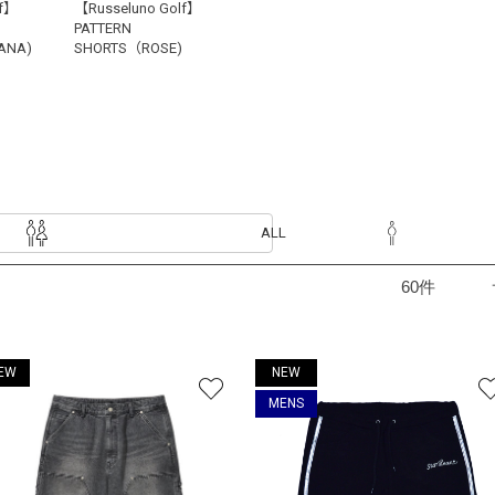
lf】
【Russeluno Golf】
PATTERN
ANA)
SHORTS（ROSE)
ALL
EW
NEW
MENS