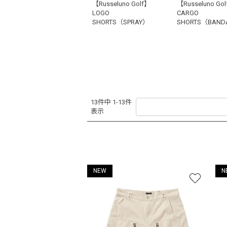
【Russeluno Golf】
【Russeluno Go
LOGO
CARGO
SHORTS（SPRAY）
SHORTS（BAND
13件中 1-13件
表示
NEW
N