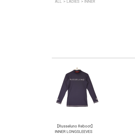
ALL
>
LADIES
>
INNER
【Russeluno Reboot】
INNER LONGSLEEVES