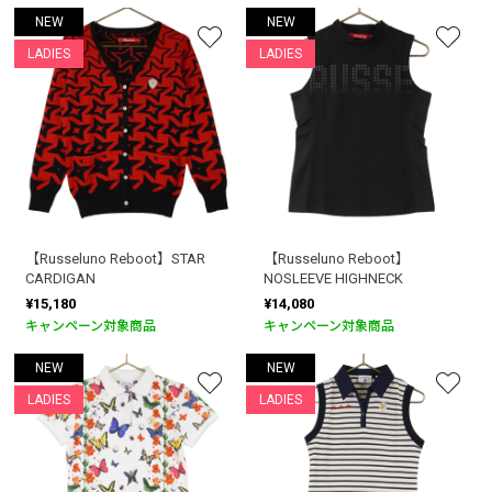
NEW
NEW
LADIES
LADIES
【Russeluno Reboot】STAR
【Russeluno Reboot】
CARDIGAN
NOSLEEVE HIGHNECK
¥15,180
¥14,080
キャンペーン対象商品
キャンペーン対象商品
NEW
NEW
LADIES
LADIES