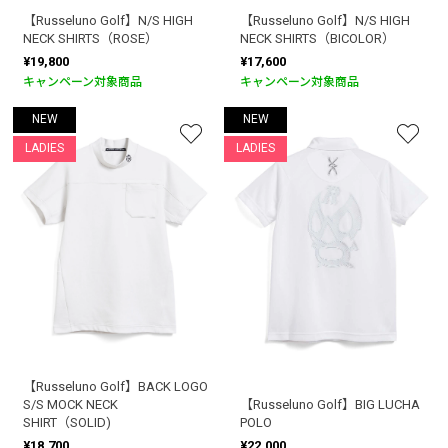
【Russeluno Golf】N/S HIGH
【Russeluno Golf】N/S HIGH
NECK SHIRTS（ROSE）
NECK SHIRTS（BICOLOR）
¥19,800
¥17,600
キャンペーン対象商品
キャンペーン対象商品
NEW
NEW
LADIES
LADIES
【Russeluno Golf】BACK LOGO
S/S MOCK NECK
【Russeluno Golf】BIG LUCHA
SHIRT（SOLID)
POLO
¥18,700
¥22,000