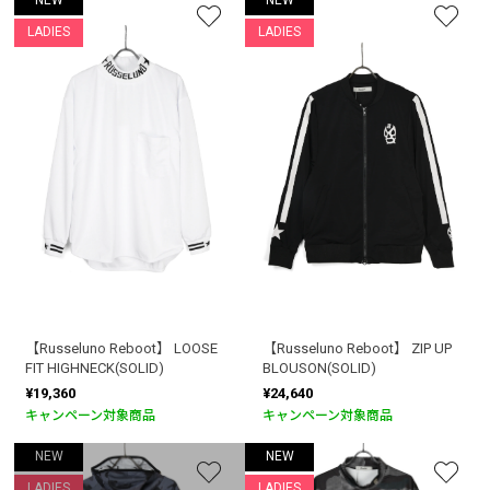
NEW
NEW
LADIES
LADIES
【Russeluno Reboot】 LOOSE
【Russeluno Reboot】 ZIP UP
FIT HIGHNECK(SOLID)
BLOUSON(SOLID)
¥19,360
¥24,640
キャンペーン対象商品
キャンペーン対象商品
NEW
NEW
LADIES
LADIES