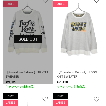
LADIES
LADIES
SOLD OUT
【Russeluno Reboot】 TR KNIT
【Russeluno Reboot】 LOGO
SWEATER
KNIT SWEATER
¥21,120
¥21,120
キャンペーン対象商品
キャンペーン対象商品
NEW
NEW
LADIES
LADIES