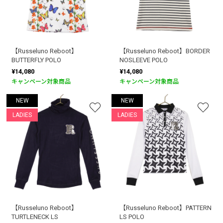
【Russeluno Reboot】
【Russeluno Reboot】BORDER
BUTTERFLY POLO
NOSLEEVE POLO
¥14,080
¥14,080
キャンペーン対象商品
キャンペーン対象商品
NEW
NEW
LADIES
LADIES
【Russeluno Reboot】
【Russeluno Reboot】PATTERN
TURTLENECK LS
LS POLO