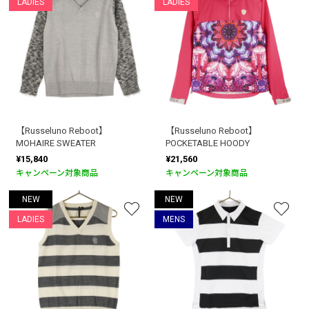
LADIES
LADIES
【Russeluno Reboot】
【Russeluno Reboot】
MOHAIRE SWEATER
POCKETABLE HOODY
¥15,840
¥21,560
キャンペーン対象商品
キャンペーン対象商品
NEW
NEW
LADIES
MENS