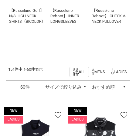
【Russeluno Golf】
【Russeluno
【Russeluno
N/S HIGH NECK
Reboot】 INNER
Reboot】 CHECK V-
SHIRTS（BICOLOR）
LONGSLEEVES
NECK PULLOVER
151件中 1-60件表示
ALL
MENS
LADIES
NEW
NEW
LADIES
LADIES