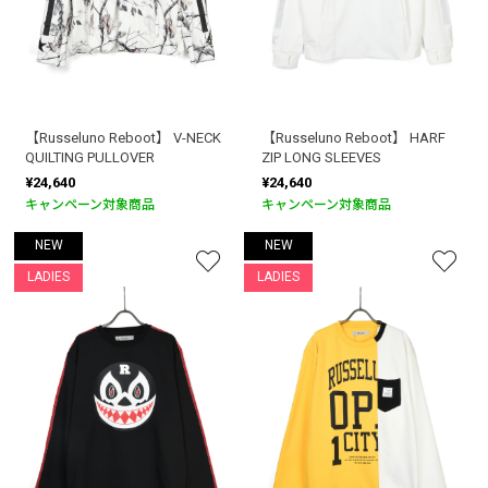
【Russeluno Reboot】 V-NECK
【Russeluno Reboot】 HARF
QUILTING PULLOVER
ZIP LONG SLEEVES
¥24,640
¥24,640
キャンペーン対象商品
キャンペーン対象商品
NEW
NEW
LADIES
LADIES