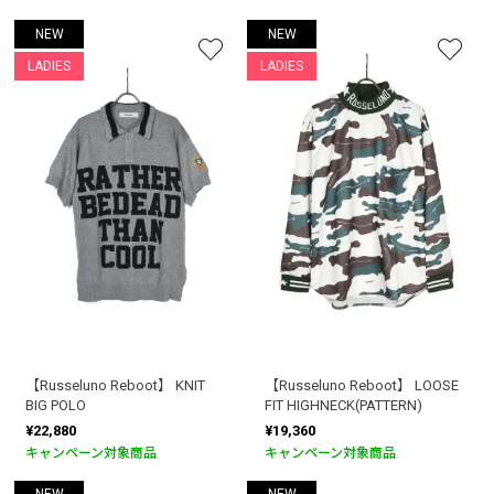
NEW
NEW
LADIES
LADIES
【Russeluno Reboot】 KNIT
【Russeluno Reboot】 LOOSE
BIG POLO
FIT HIGHNECK(PATTERN)
¥22,880
¥19,360
キャンペーン対象商品
キャンペーン対象商品