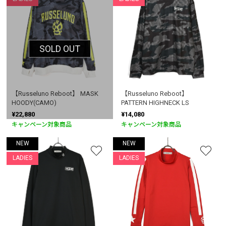
SOLD OUT
【Russeluno Reboot】 MASK
【Russeluno Reboot】
HOODY(CAMO)
PATTERN HIGHNECK LS
¥22,880
¥14,080
キャンペーン対象商品
キャンペーン対象商品
NEW
NEW
LADIES
LADIES