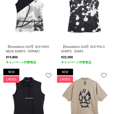
【Russeluno Golf】N/S HIGH
【Russeluno Golf】N/S POLO
NECK SHIRTS（SPRAY）
SHIRTS（DRIP)
¥19,800
¥22,000
キャンペーン対象商品
キャンペーン対象商品
NEW
NEW
LADIES
LADIES