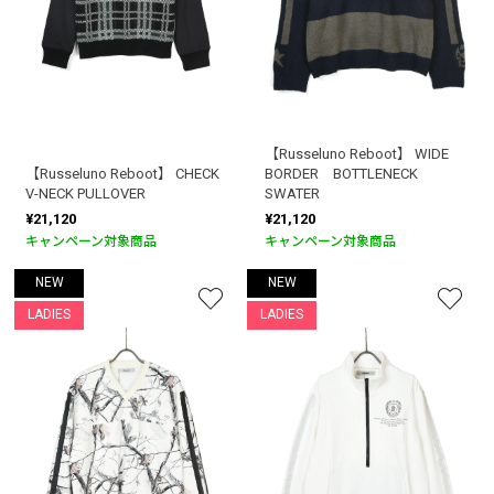
【Russeluno Reboot】 WIDE
【Russeluno Reboot】 CHECK
BORDER BOTTLENECK
V-NECK PULLOVER
SWATER
¥21,120
¥21,120
キャンペーン対象商品
キャンペーン対象商品
NEW
NEW
LADIES
LADIES