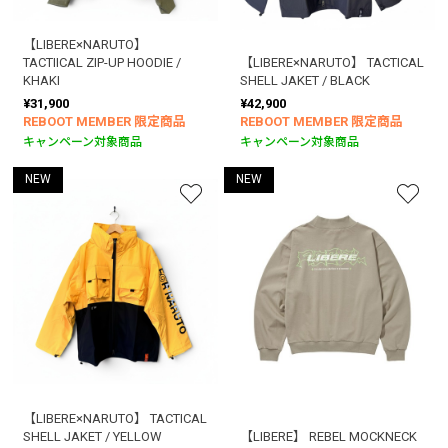
【LIBERE×NARUTO】
TACTIICAL ZIP-UP HOODIE /
【LIBERE×NARUTO】 TACTICAL
KHAKI
SHELL JAKET / BLACK
¥31,900
¥42,900
REBOOT MEMBER 限定商品
REBOOT MEMBER 限定商品
キャンペーン対象商品
キャンペーン対象商品
NEW
NEW
【LIBERE×NARUTO】 TACTICAL
SHELL JAKET / YELLOW
【LIBERE】 REBEL MOCKNECK