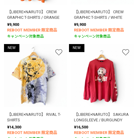
【LIBERE×NARUTO】 CREW
【LIBERE×NARUTO】 CREW
GRAPHIC T-SHIRTS / ORANGE
GRAPHIC T-SHIRTS / WHITE
¥9,900
¥9,900
REBOOT MEMBER 限定商品
REBOOT MEMBER 限定商品
キャンペーン対象商品
キャンペーン対象商品
NEW
NEW
【LIBERE×NARUTO】 RIVAL T-
【LIBERE×NARUTO】 SAKURA
SHIRTS
LONGSLEEVE / BURGUNDY
¥14,300
¥16,500
REBOOT MEMBER 限定商品
REBOOT MEMBER 限定商品