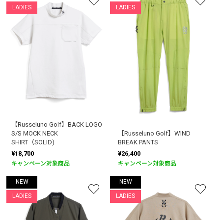
LADIES
LADIES
【Russeluno Golf】BACK LOGO
S/S MOCK NECK
【Russeluno Golf】WIND
SHIRT（SOLID)
BREAK PANTS
¥18,700
¥26,400
キャンペーン対象商品
キャンペーン対象商品
NEW
NEW
LADIES
LADIES