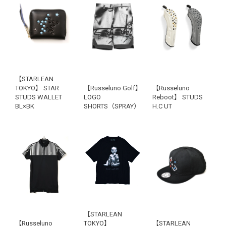
【STARLEAN
TOKYO】 STAR
【Russeluno Golf】
【Russeluno
STUDS WALLET
LOGO
Reboot】 STUDS
BL×BK
SHORTS（SPRAY）
H.C UT
【STARLEAN
【Russeluno
TOKYO】
【STARLEAN