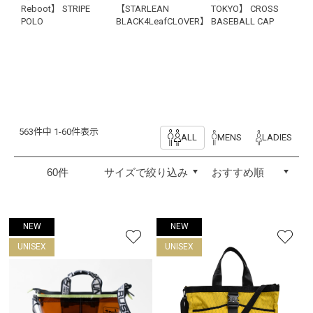
Reboot】 STRIPE
【STARLEAN
TOKYO】 CROSS
POLO
BLACK4LeafCLOVER】
BASEBALL CAP
563件中 1-60件表示
ALL
MENS
LADIES
NEW
NEW
UNISEX
UNISEX