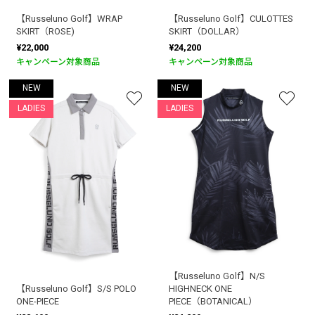
【Russeluno Golf】WRAP
【Russeluno Golf】CULOTTES
SKIRT（ROSE)
SKIRT（DOLLAR）
¥22,000
¥24,200
キャンペーン対象商品
キャンペーン対象商品
NEW
NEW
LADIES
LADIES
【Russeluno Golf】N/S
【Russeluno Golf】S/S POLO
HIGHNECK ONE
ONE-PIECE
PIECE（BOTANICAL）