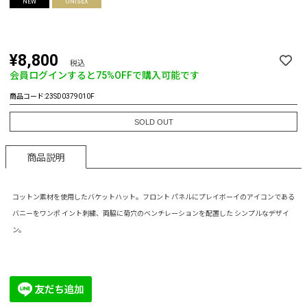
NEW
UNISEX
¥8,800
税込
会員ログインすると
75%OFF
で購入可能です
商品コード:
23SD0379010F
SOLD OUT
商品説明
コットン素材を使用したバケットハット。フロント パネルにプレイボーイのアイコンである
バニーをワンポ イント刺繍、両脇に菊穴のベンチレーションを配置した シンプルなデザイ
ン。