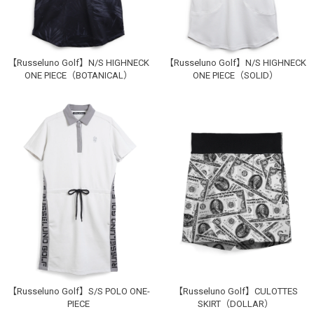
【Russeluno Golf】N/S HIGHNECK
【Russeluno Golf】N/S HIGHNECK
ONE PIECE（BOTANICAL）
ONE PIECE（SOLID）
GRAY
0
SOLD OUT
1
カートに入れる
NAVY
お買い物を続ける
カートへ進む
0
カートに入れる
【Russeluno Golf】S/S POLO ONE-
【Russeluno Golf】CULOTTES
PIECE
SKIRT（DOLLAR）
1
カートに入れる