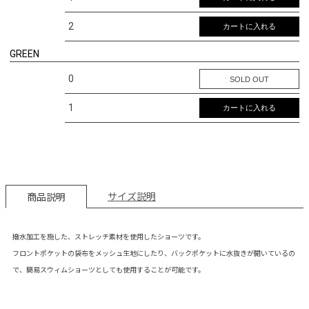
2
カートに入れる
GREEN
0
SOLD OUT
1
カートに入れる
サイズ説明
商品説明
撥水加工を施した、ストレッチ素材を使用したショーツです。
フロントポケットの袋布をメッシュ生地にしたり、バックポケットに水抜きが開いているの
で、簡易スウィムショーツとしても使用することが可能です。