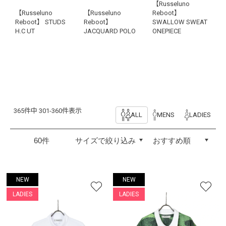
【Russeluno
【Russeluno
【Russeluno
Reboot】
Reboot】 STUDS
Reboot】
SWALLOW SWEAT
H.C UT
JACQUARD POLO
ONEPIECE
365件中 301-360件表示
ALL
MENS
LADIES
NEW
NEW
LADIES
LADIES