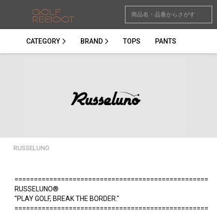
CATEGORY
BRAND
TOPS
PANTS
RUSSELUNO
==================================================
RUSSELUNO®
"PLAY GOLF, BREAK THE BORDER."
==================================================