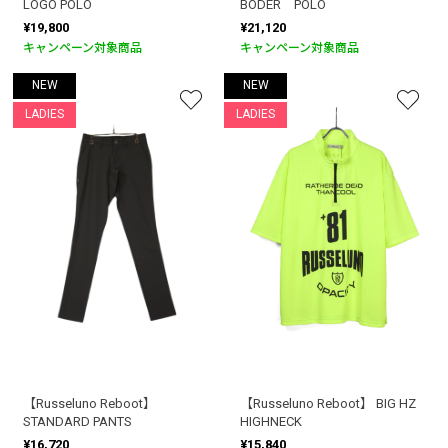
LOGO POLO
BODER POLO
¥19,800
¥21,120
キャンペーン対象商品
キャンペーン対象商品
NEW
NEW
LADIES
LADIES
【Russeluno Reboot】
【Russeluno Reboot】 BIG HZ
STANDARD PANTS
HIGHNECK
¥16,720
¥15,840