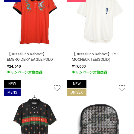
【Russeluno Reboot】
【Russeluno Reboot】 PKT
EMBROIDERY EAGLE POLO
MOCNECK TEE(SOLID)
¥24,640
¥17,600
キャンペーン対象商品
キャンペーン対象商品
NEW
NEW
MENS
UNISEX