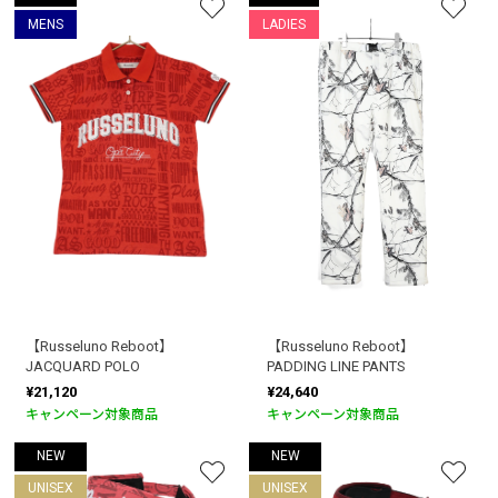
MENS
LADIES
【Russeluno Reboot】
【Russeluno Reboot】
JACQUARD POLO
PADDING LINE PANTS
¥21,120
¥24,640
キャンペーン対象商品
キャンペーン対象商品
NEW
NEW
UNISEX
UNISEX