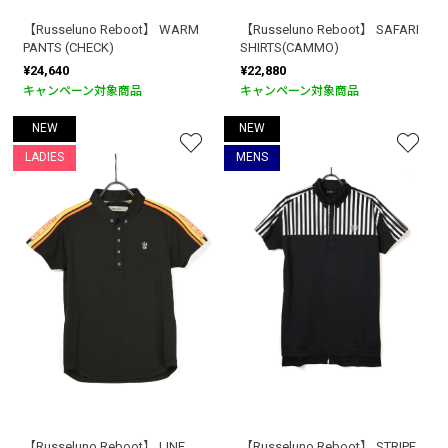
【Russeluno Reboot】 WARM
【Russeluno Reboot】 SAFARI
PANTS (CHECK)
SHIRTS(CAMMO)
¥24,640
¥22,880
キャンペーン対象商品
キャンペーン対象商品
NEW
NEW
LADIES
MENS
【Russeluno Reboot】 LINE
【Russeluno Reboot】 STRIPE